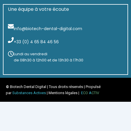
Une équipe à votre écoute
info@biotech-dental-digital.com
+33 (0) 4 65 84 46 56
Lundi au vendredi
de 08h30 à 12h00 et de 13h30 à 17h30
©
Biotech Dental Digital
| Tous droits réservés | Propulsé
par
Substances Actives
|
Mentions légales
|
E
CO
A
CTIV